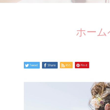
ホーム
Tweet
Share
RSS
Pin it